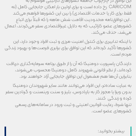
این توافق در چارچوب جامعه کشورهای کارائیبی موسوم به
CARICOM رخ داده است و برای اولین بار امکان جابجایی کامل (نه
فقط برای کار یا خدمات اقتصادی) را بین این کشورها فراهم می‌کند
. این توافق‌نامه محدودیت اقامت شش ماهه را که قبلاً برای اتباع
کشورهای عضو کارائیب که به دلایل غیراقتصادی سفر می‌کردند، اعمال
می‌شد، حذف می‌کند.
با اینکه تدابیری برای کنترل امنیت مرزی و ثبت افراد وجود دارد، این
کشورها تأکید کرده‌اند که این توافق برای برابری فرصت‌ها و بهبود زندگی
مردم است.
دارندگان پاسپورت دومنیکا که آن را از طریق برنامه سرمایه‌گذاری دریافت
کرده‌اند، از نظر قانونی شهروند کامل دومنیکا محسوب می‌شوند،
بنابراین آن‌ها هم مشمول این توافق جابجایی آزاد خواهند بود.
به عبارت ساده‌تر، این افراد می‌توانند مانند سایر شهروندان دومنیکا
بدون ویزا یا مجوز کار به باربادوس، بلیز و سنت وینسنت و گرنادین سفر
کرده و زندگی کنند.
تنها شرط، رعایت قوانین امنیتی و ثبت ورود در سامانه‌های رسمی
کشورهای عضو است.
بیشتر بخوانید: