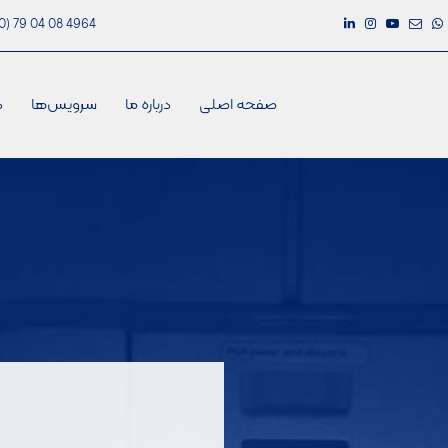
0) 79 04 08 4964
صفحه اصلی
درباره ما
سرویس‌ها
د