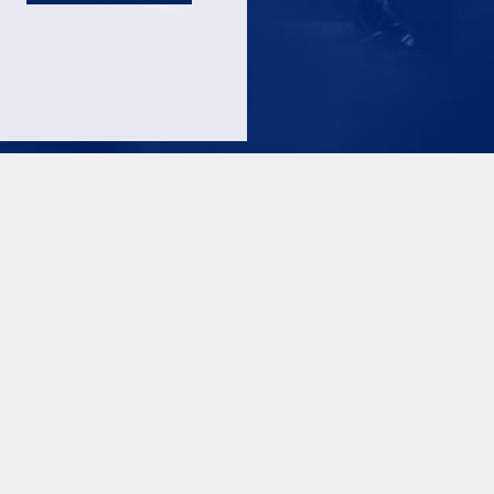
|
ت متداول
MVLG