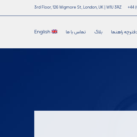
3rd Floor, 126 Wigmore St, London, UK | W1U 3RZ
+44 (
فترچه راهنما
بلاگ
تماس با ما
English