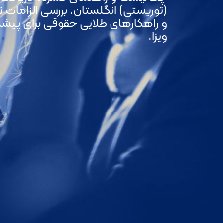
(توریستی) انگلستان. بررسی الزامات 
و راهکارهای طلایی حقوقی برای پیش
ویزا.